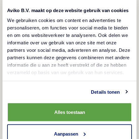
towards a future‑proof and more sustainable
Aviko B.V. maakt op deze website gebruik van cookies
value chain – from farm to fork
We gebruiken cookies om content en advertenties te
personaliseren, om functies voor social media te bieden
Read the full sustainability
en om ons websiteverkeer te analyseren. Ook delen we
report 2025
informatie over uw gebruik van onze site met onze
partners voor social media, adverteren en analyse. Deze
partners kunnen deze gegevens combineren met andere
informatie die u aan ze heeft verstrekt of die ze hebben
verzameld op basis van uw gebruik van hun services.
Details tonen
Alles toestaan
Aanpassen